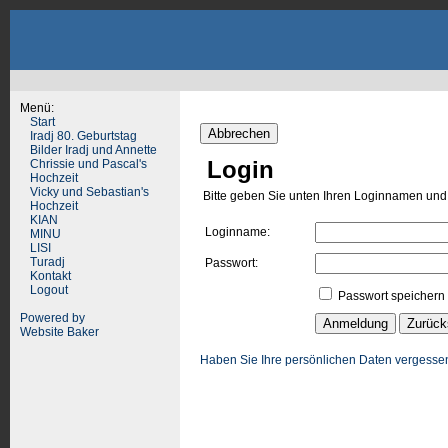
Menü:
Start
Abbrechen
Iradj 80. Geburtstag
Bilder Iradj und Annette
Login
Chrissie und Pascal's
Hochzeit
Vicky und Sebastian's
Bitte geben Sie unten Ihren Loginnamen und
Hochzeit
KIAN
Loginname:
MINU
LISI
Turadj
Passwort:
Kontakt
Logout
Passwort speichern
Powered by
Website Baker
Haben Sie Ihre persönlichen Daten vergesse